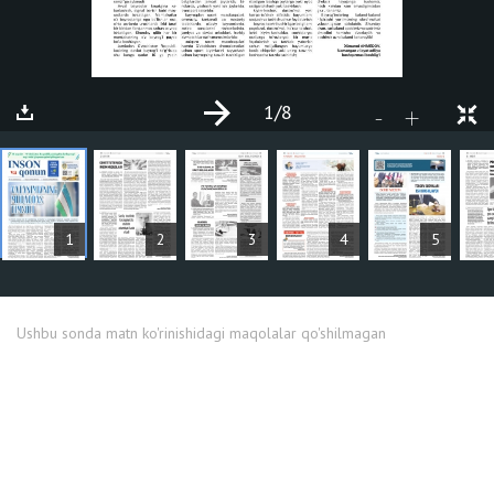
1
/8
+
-
MAQOLALAR
1
2
3
4
5
Ushbu sonda matn ko'rinishidagi maqolalar qo'shilmagan