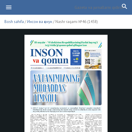
Bosh sahifa
/
Инсон ва қонун
/ Nashr raqami №46 (1458)