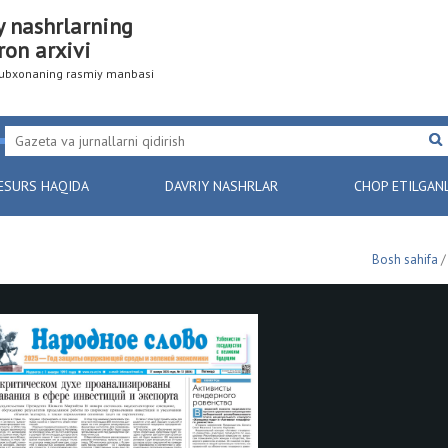
y nashrlarning
ron arxivi
utubxonaning rasmiy manbasi
ESURS HAQIDA
DAVRIY NASHRLAR
CHOP ETILGAN
Bosh sahifa