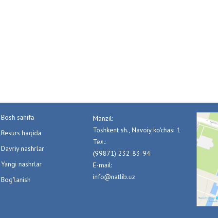
Bosh sahifa
Manzil:
Toshkent sh., Navoiy ko'chasi 1
Resurs haqida
Тел.:
Davriy nashrlar
(99871) 232-83-94
Yangi nashrlar
E-mail:
info@natlib.uz
Bog'lanish