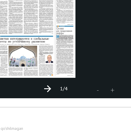
1
/4
+
-
 qo'shilmagan