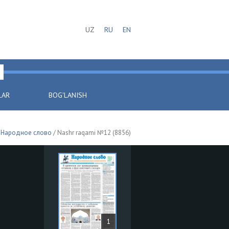
UZ
RU
EN
LAR
BOG'LANISH
/
Народное слово
/ Nashr raqami №12 (8856)
1