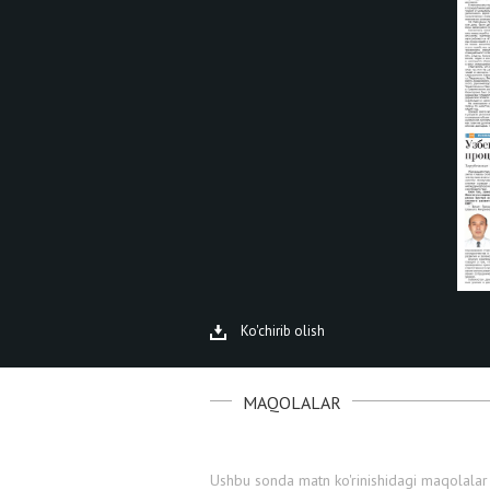
Ko'chirib olish
MAQOLALAR
Ushbu sonda matn ko'rinishidagi maqolalar