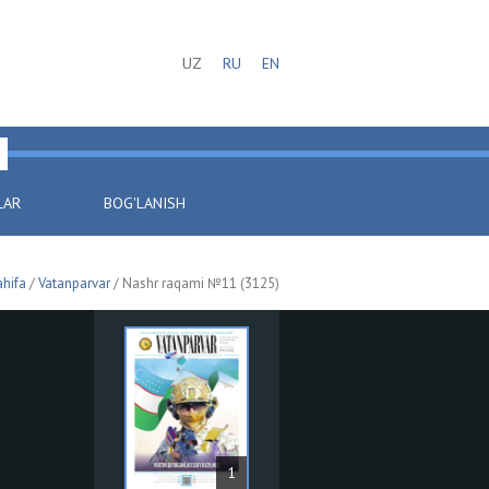
UZ
RU
EN
LAR
BOG'LANISH
hifa
/
Vatanparvar
/ Nashr raqami №11 (3125)
1