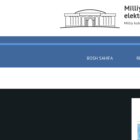
Milli
elekt
Milliy k
BOSH SAHIFA
R