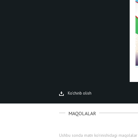
Ko'chirib olish
MAQOLALAR
Ushbu sonda matn ko'rinishidagi maqolalar