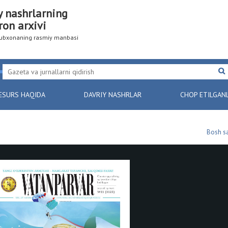
y nashrlarning
ron arxivi
utubxonaning rasmiy manbasi
ESURS HAQIDA
DAVRIY NASHRLAR
CHOP ETILGAN
Bosh sa