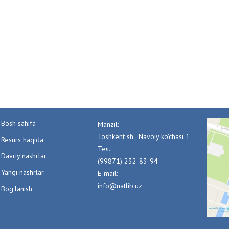
Bosh sahifa
Manzil:
Toshkent sh., Navoiy ko'chasi 1
Resurs haqida
Тел.:
Davriy nashrlar
(99871) 232-83-94
Yangi nashrlar
E-mail:
info@natlib.uz
Bog'lanish