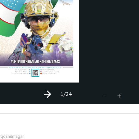
1
/24
+
-
 qo'shilmagan