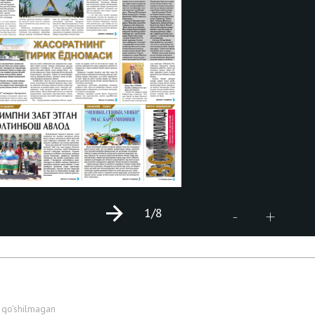
1
/8
+
-
 qo'shilmagan