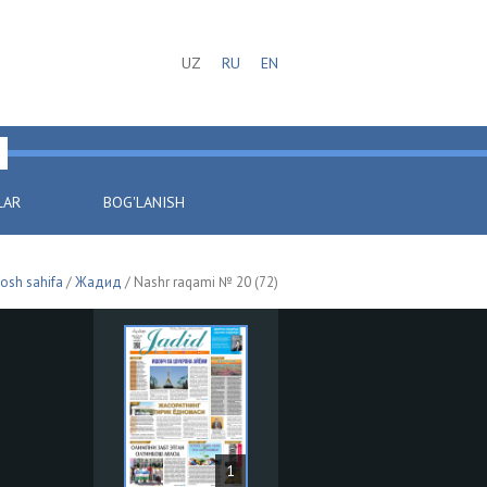
UZ
RU
EN
LAR
BOG'LANISH
osh sahifa
/
Жадид
/ Nashr raqami № 20 (72)
1