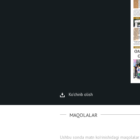
Ko'chirib olish
MAQOLALAR
Ushbu sonda matn ko'rinishidagi maqolalar