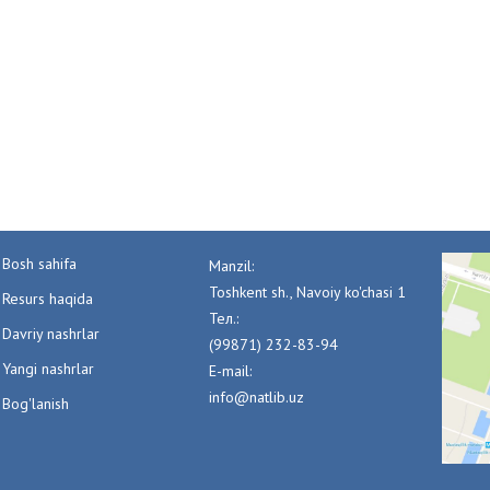
Bosh sahifa
Manzil:
Toshkent sh., Navoiy ko'chasi 1
Resurs haqida
Тел.:
Davriy nashrlar
(99871) 232-83-94
Yangi nashrlar
E-mail:
info@natlib.uz
Bog'lanish