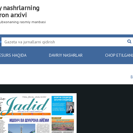
y nashrlarning
ron arxivi
utubxonaning rasmiy manbasi
ESURS HAQIDA
DAVRIY NASHRLAR
CHOP ETILGAN
B