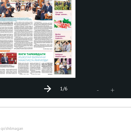
1
/6
+
-
 qo'shilmagan