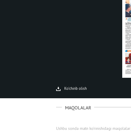
Ko'chirib olish
MAQOLALAR
Ushbu sonda matn ko'rinishidagi maqolalar