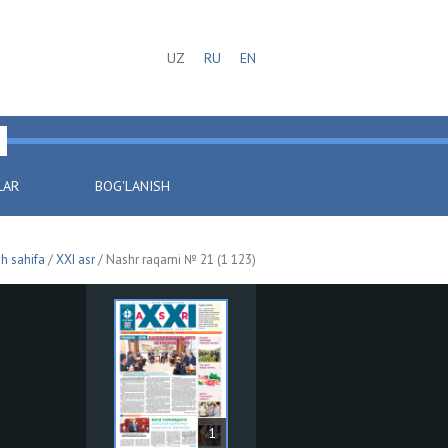
UZ
RU
EN
LAR
BOG'LANISH
h sahifa
/
XXI asr
/ Nashr raqami № 21 (1 123)
1