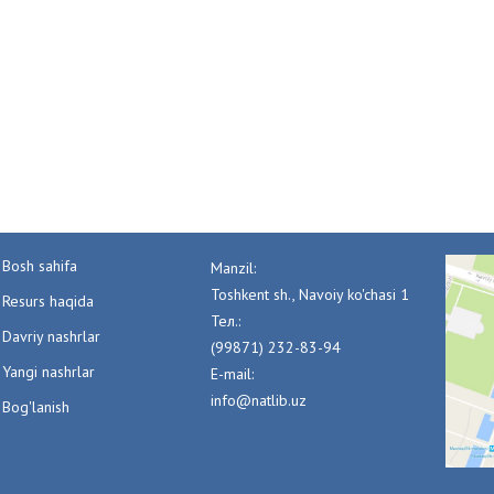
Bosh sahifa
Manzil:
Toshkent sh., Navoiy ko'chasi 1
Resurs haqida
Тел.:
Davriy nashrlar
(99871) 232-83-94
Yangi nashrlar
E-mail:
info@natlib.uz
Bog'lanish