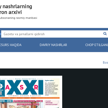
y nashrlarning
ron arxivi
utubxonaning rasmiy manbasi
ESURS HAQIDA
DAVRIY NASHRLAR
CHOP ETILGAN
Bos