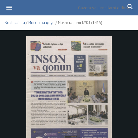
Bosh sahifa
/
Инсон ва қонун
/ Nashr raqami №03 (1415)