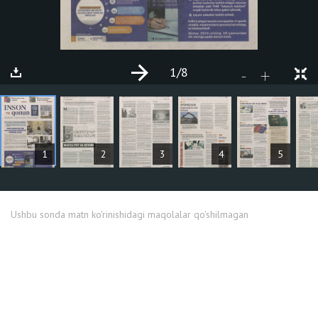
1
/8
+
-
MAQOLALAR
1
2
3
4
5
Ushbu sonda matn ko'rinishidagi maqolalar qo'shilmagan