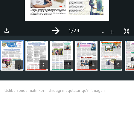
1
/24
+
-
MAQOLALAR
1
2
3
4
5
Ushbu sonda matn ko'rinishidagi maqolalar qo'shilmagan