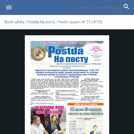
Bosh sahifa
/
Postda.На посту
/ Nashr raqami № 35 (4729)