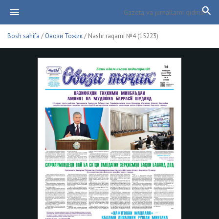
Bosh sahifa
/
Овози Тожик
/ Nashr raqami №4 (15223)