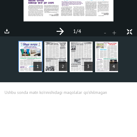
1
/4
+
-
MAQOLALAR
1
2
3
4
Ushbu sonda matn ko'rinishidagi maqolalar qo'shilmagan