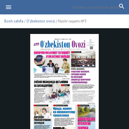
Bosh sahifa
/
O'zbekiston ovozi
/ Nashr raqami №3