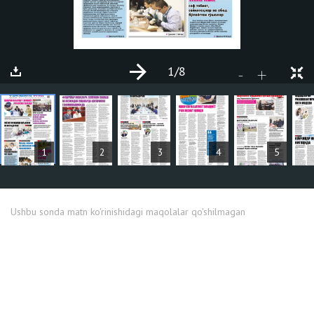
1
/8
+
-
MAQOLALAR
1
2
3
4
5
Ushbu sonda matn ko'rinishidagi maqolalar qo'shilmagan