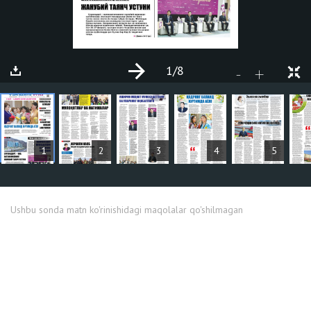
1
/8
+
-
MAQOLALAR
1
2
3
4
5
Ushbu sonda matn ko'rinishidagi maqolalar qo'shilmagan