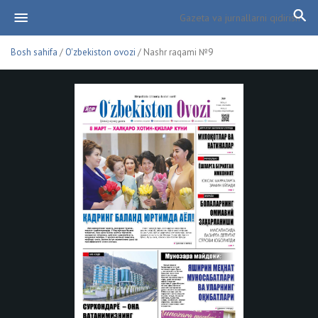
Bosh sahifa
/
O'zbekiston ovozi
/ Nashr raqami №9