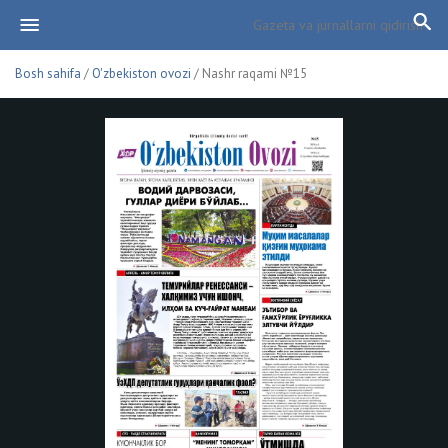
Bosh sahifa
/
O'zbekiston ovozi
/ Nashr raqami №15