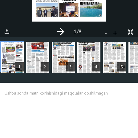
1
/8
+
-
MAQOLALAR
1
2
3
4
5
Ushbu sonda matn ko'rinishidagi maqolalar qo'shilmagan