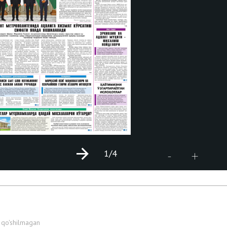
1
/4
+
-
 qo'shilmagan