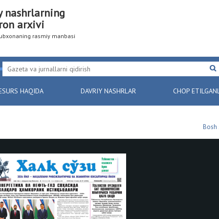
y nashrlarning
ron arxivi
utubxonaning rasmiy manbasi
ESURS HAQIDA
DAVRIY NASHRLAR
CHOP ETILGAN
Bosh 