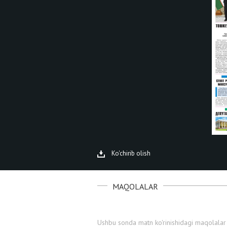
Ko'chirib olish
MAQOLALAR
Ushbu sonda matn ko'rinishidagi maqolalar