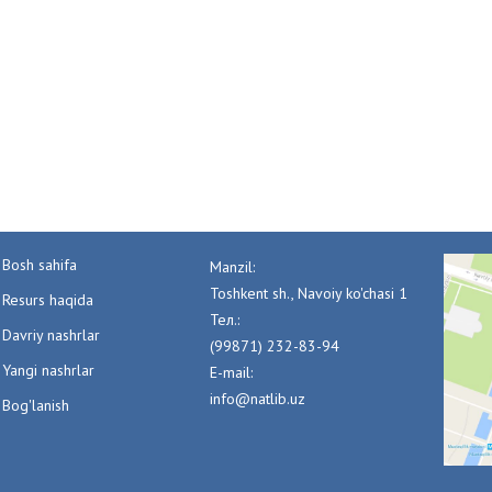
Bosh sahifa
Manzil:
Toshkent sh., Navoiy ko'chasi 1
Resurs haqida
Тел.:
Davriy nashrlar
(99871) 232-83-94
Yangi nashrlar
E-mail:
info@natlib.uz
Bog'lanish