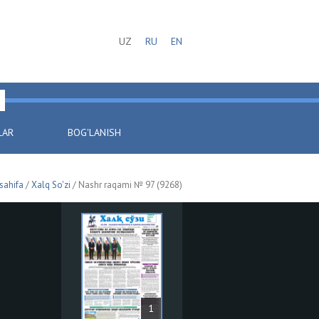
UZ
RU
EN
LAR
BOG'LANISH
sahifa
/
Xalq So'zi
/ Nashr raqami № 97 (9268)
1