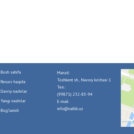
Bosh sahifa
Manzil:
Toshkent sh., Navoiy ko'chasi 1
Resurs haqida
Тел.:
Davriy nashrlar
(99871) 232-83-94
Yangi nashrlar
E-mail:
info@natlib.uz
Bog'lanish