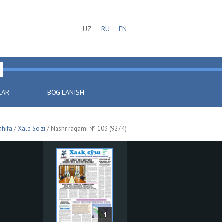
UZ
RU
EN
LAR
BOG'LANISH
ahifa
/
Xalq So'zi
/ Nashr raqami № 103 (9274)
1