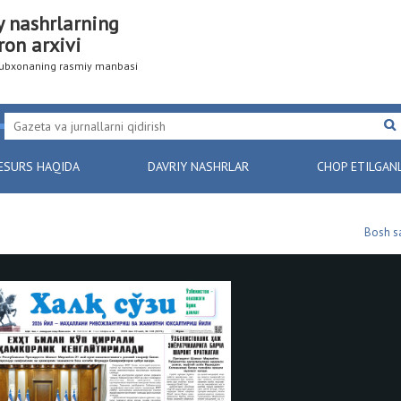
y nashrlarning
ron arxivi
utubxonaning rasmiy manbasi
ESURS HAQIDA
DAVRIY NASHRLAR
CHOP ETILGAN
Bosh s