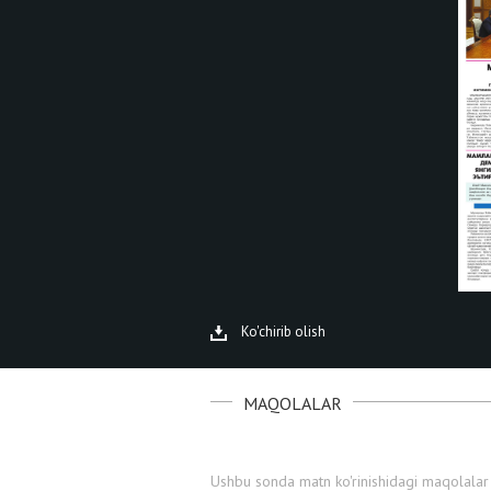
Ko'chirib olish
MAQOLALAR
Ushbu sonda matn ko'rinishidagi maqolalar