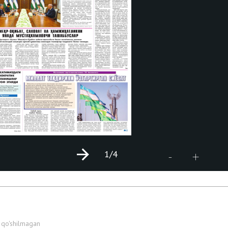
1
/4
+
-
 qo'shilmagan