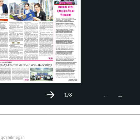
1
/8
+
-
 qo'shilmagan