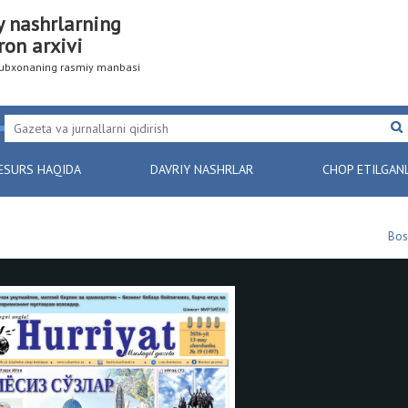
y nashrlarning
ron arxivi
utubxonaning rasmiy manbasi
ESURS HAQIDA
DAVRIY NASHRLAR
CHOP ETILGAN
Bos