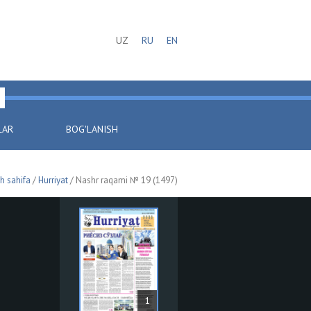
UZ
RU
EN
LAR
BOG'LANISH
h sahifa
/
Hurriyat
/ Nashr raqami № 19 (1497)
1