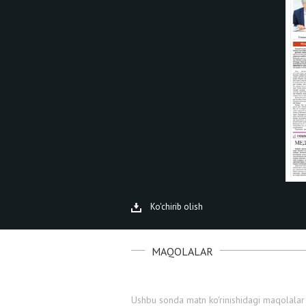
Ko'chirib olish
MAQOLALAR
Ushbu sonda matn ko'rinishidagi maqolalar