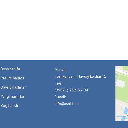
Bosh sahifa
Manzil:
Toshkent sh., Navoiy ko'chasi 1
Resurs haqida
Тел.:
Davriy nashrlar
(99871) 232-83-94
Yangi nashrlar
E-mail:
info@natlib.uz
Bog'lanish