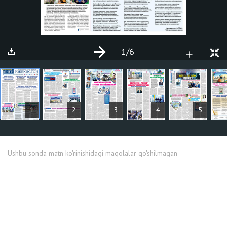
1
/6
+
-
MAQOLALAR
1
2
3
4
5
Ushbu sonda matn ko'rinishidagi maqolalar qo'shilmagan