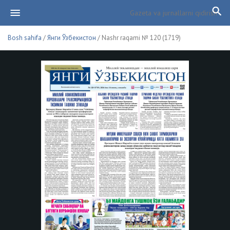
Bosh sahifa
/
Янги Ўзбекистон
/ Nashr raqami № 120 (1719)