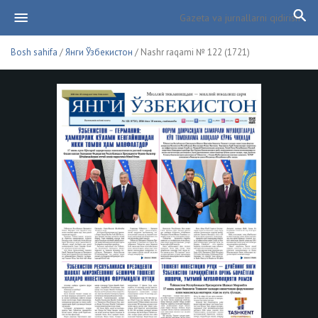
Bosh sahifa
/
Янги Ўзбекистон
/ Nashr raqami № 122 (1721)