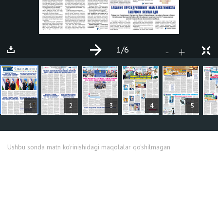
1
/6
+
-
MAQOLALAR
1
2
3
4
5
Ushbu sonda matn ko'rinishidagi maqolalar qo'shilmagan