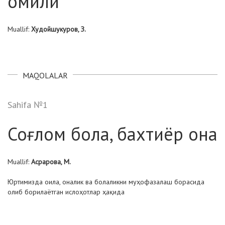
омили
Muallif:
Худойшукуров, З.
MAQOLALAR
Sahifa №1
Соғлом бола, бахтиёр она
Muallif:
Асрарова, М.
Юртимизда оила, оналик ва болаликни муҳофазалаш борасида
олиб борилаётган ислоҳотлар ҳақида