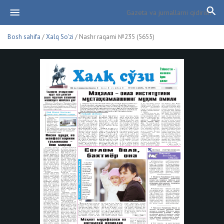
Bosh sahifa
/
Xalq So'zi
/ Nashr raqami №235 (5655)