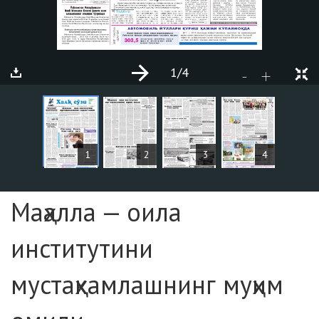
1
/4
+
-
MAQOLALAR
1
2
3
4
Sahifa №1
Маҳалла — оила
институтини
мустаҳкамлашнинг муҳим