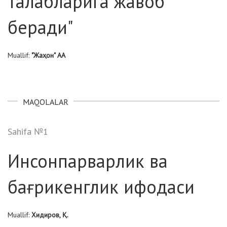
талабларига жавоб
беради"
Muallif:
"Жаҳон" АА
MAQOLALAR
Sahifa №1
Инсонпарварлик ва
бағрикенглик ифодаси
Muallif:
Хидиров, Қ.