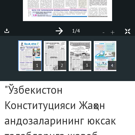
1
/4
+
-
MAQOLALAR
1
2
3
4
Sahifa №1
"Ўзбекистон
Конституцияси Жаҳон
андозаларининг юксак