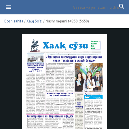
Bosh sahifa
/
Xalq So'zi
/ Nashr raqami №238 (5658)