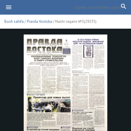
Bosh sahifa
/
Pravda Vostoka
/ Nashr raqami №5(29235)