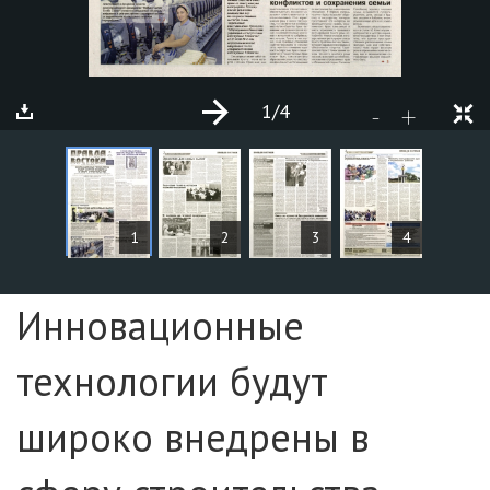
1
/4
+
-
MAQOLALAR
1
2
3
4
Sahifa №1
Инновационные
технологии будут
широко внедрены в