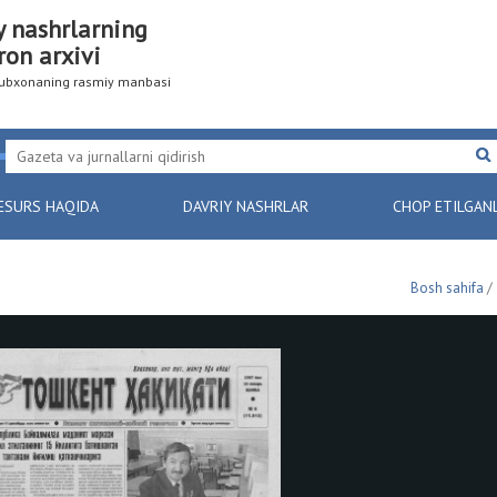
y nashrlarning
ron arxivi
utubxonaning rasmiy manbasi
ESURS HAQIDA
DAVRIY NASHRLAR
CHOP ETILGAN
Bosh sahifa
/