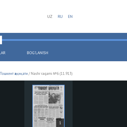
UZ
RU
EN
LAR
BOG'LANISH
Тошкент ҳақиқати
/ Nashr raqami №6 (11.913)
1