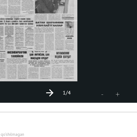
1
/4
+
-
 qo'shilmagan