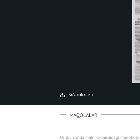
Ko'chirib olish
MAQOLALAR
Ushbu sonda matn ko'rinishidagi maqolalar