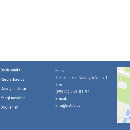
Bosh sahifa
Manzil:
Toshkent sh., Navoiy ko'chasi 1
Resurs haqida
Тел.:
Davriy nashrlar
(99871) 232-83-94
Yangi nashrlar
E-mail:
info@natlib.uz
Bog'lanish