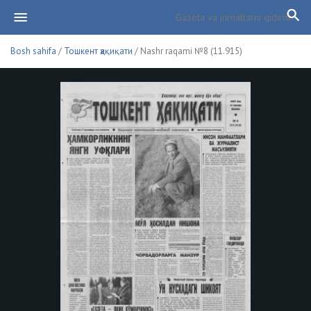
Bosh sahifa
/
Тошкент ҳақиқати
/ Nashr raqami №8 (11.915)