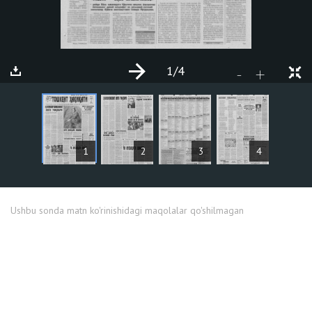
1
/4
+
-
MAQOLALAR
1
2
3
4
Ushbu sonda matn ko'rinishidagi maqolalar qo'shilmagan