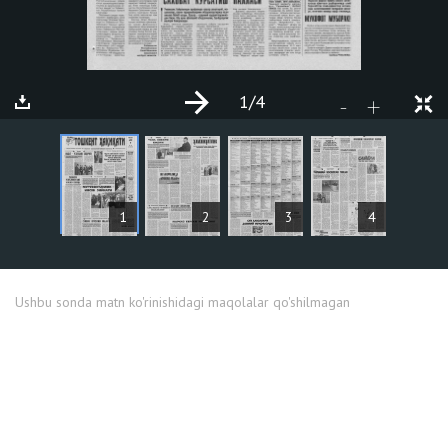
1
/4
+
-
MAQOLALAR
1
2
3
4
Ushbu sonda matn ko'rinishidagi maqolalar qo'shilmagan