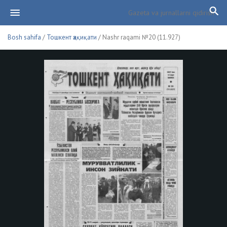
Bosh sahifa
/
Тошкент ҳақиқати
/ Nashr raqami №20 (11.927)