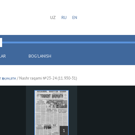
UZ
RU
EN
LAR
BOG'LANISH
 ҳақиқати
/ Nashr raqami №23-24 (11.930-31)
1