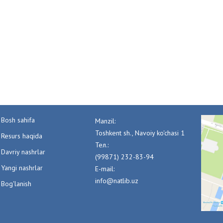
Bosh sahifa
Manzil:
Toshkent sh., Navoiy ko'chasi 1
Resurs haqida
Тел.:
Davriy nashrlar
(99871) 232-83-94
Yangi nashrlar
E-mail:
info@natlib.uz
Bog'lanish