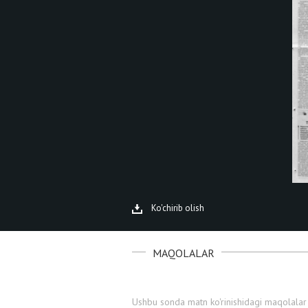
Ko'chirib olish
MAQOLALAR
Ushbu sonda matn ko'rinishidagi maqolalar