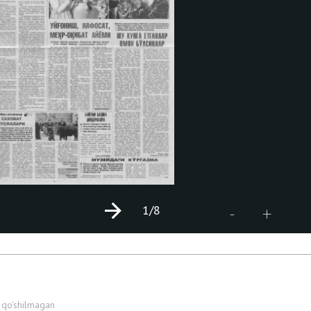
1
/8
+
-
 qo'shilmagan