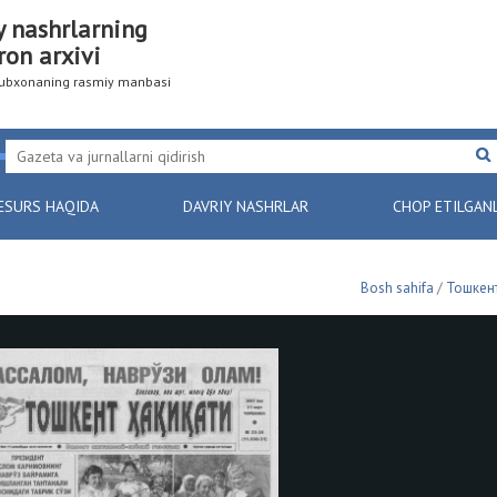
y nashrlarning
ron arxivi
utubxonaning rasmiy manbasi
ESURS HAQIDA
DAVRIY NASHRLAR
CHOP ETILGAN
Bosh sahifa
/
Тошкент