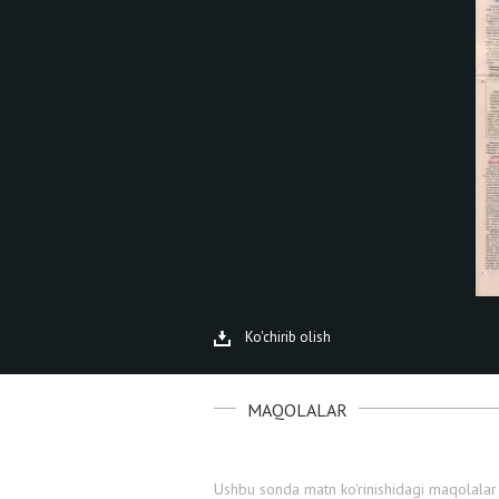
Ko'chirib olish
MAQOLALAR
Ushbu sonda matn ko'rinishidagi maqolalar