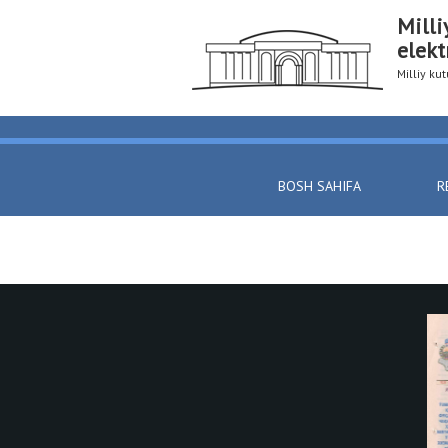
Milli
elekt
Milliy k
BOSH SAHIFA
R