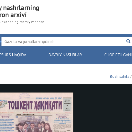
y nashrlarning
ron arxivi
utubxonaning rasmiy manbasi
ESURS HAQIDA
DAVRIY NASHRLAR
CHOP ETILGAN
Bosh sahifa