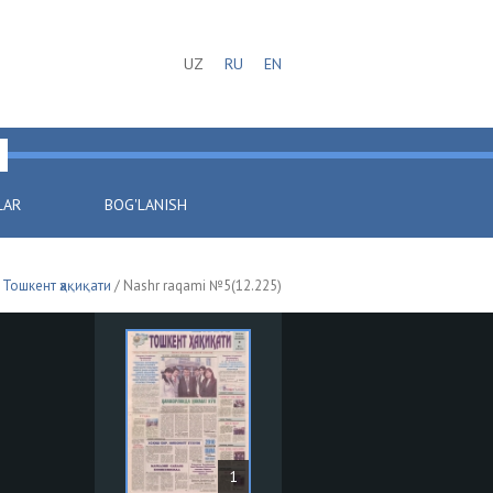
UZ
RU
EN
LAR
BOG'LANISH
/
Тошкент ҳақиқати
/ Nashr raqami №5(12.225)
1