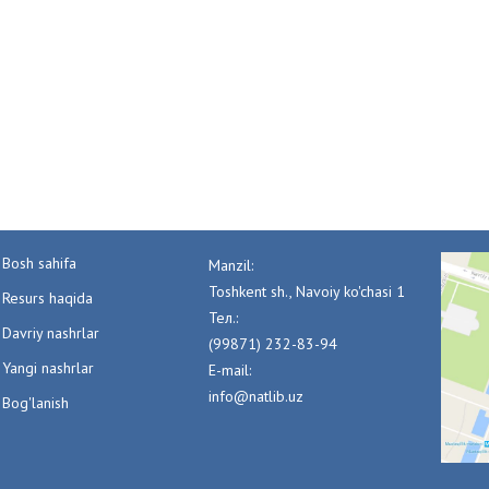
Bosh sahifa
Manzil:
Toshkent sh., Navoiy ko'chasi 1
Resurs haqida
Тел.:
Davriy nashrlar
(99871) 232-83-94
Yangi nashrlar
E-mail:
info@natlib.uz
Bog'lanish