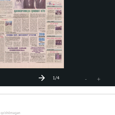
1
/4
+
-
 qo'shilmagan