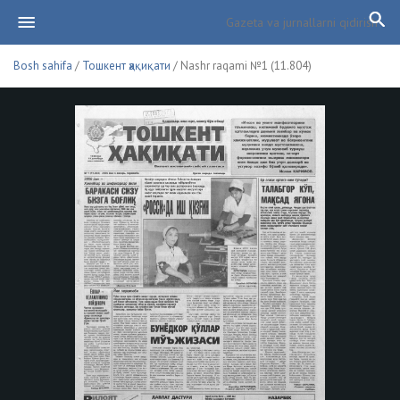
Bosh sahifa
/
Тошкент ҳақиқати
/ Nashr raqami №1 (11.804)