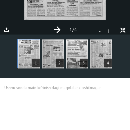
1
/4
+
-
MAQOLALAR
1
2
3
4
Ushbu sonda matn ko'rinishidagi maqolalar qo'shilmagan