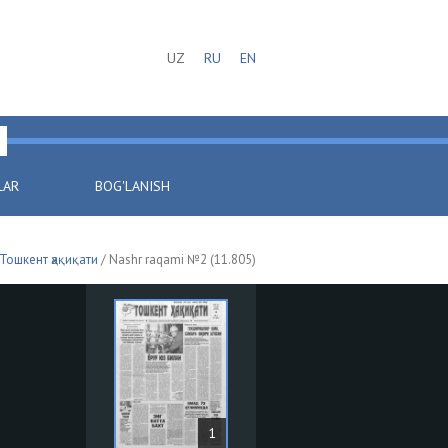
UZ
RU
EN
LAR
BOG'LANISH
Тошкент ҳақиқати
/ Nashr raqami №2 (11.805)
1