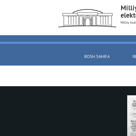
Milli
elekt
Milliy k
BOSH SAHIFA
R