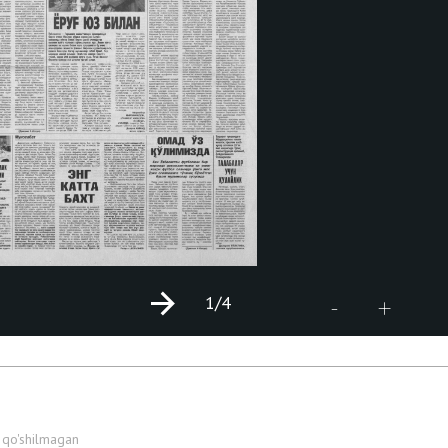
1
/4
+
-
 qo'shilmagan