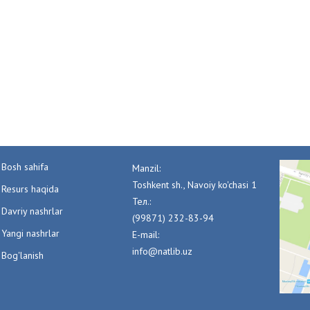
Bosh sahifa
Manzil:
Toshkent sh., Navoiy ko'chasi 1
Resurs haqida
Тел.:
Davriy nashrlar
(99871) 232-83-94
Yangi nashrlar
E-mail:
info@natlib.uz
Bog'lanish