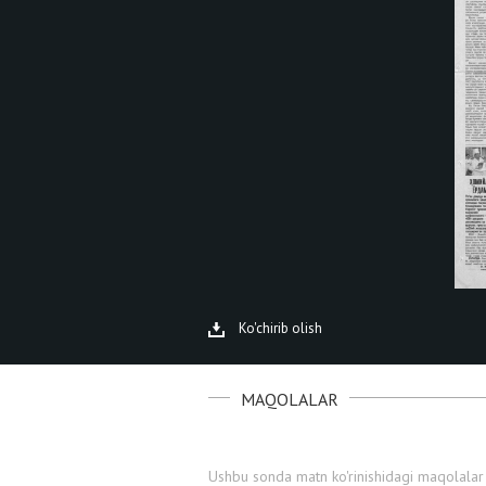
Ko'chirib olish
MAQOLALAR
Ushbu sonda matn ko'rinishidagi maqolalar