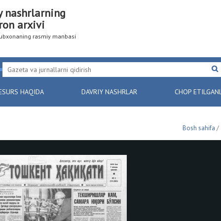
y nashrlarning
ron arxivi
utubxonaning rasmiy manbasi
ESURS HAQIDA
DAVRIY NASHRLAR
CHOP ETILGAN
Bosh sahifa
/