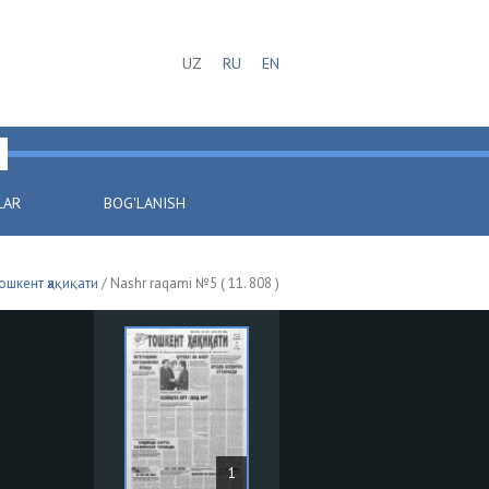
UZ
RU
EN
LAR
BOG'LANISH
ошкент ҳақиқати
/ Nashr raqami №5 ( 11. 808 )
1