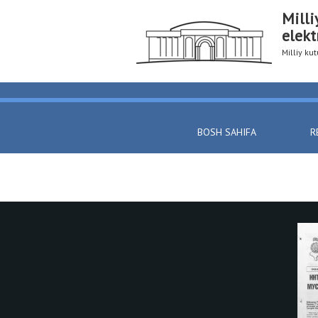
Milli
elekt
Milliy k
BOSH SAHIFA
R