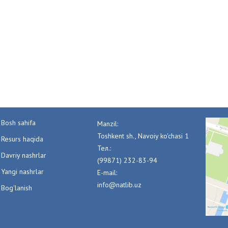
Bosh sahifa
Manzil:
Toshkent sh., Navoiy ko'chasi 1
Resurs haqida
Тел.:
Davriy nashrlar
(99871) 232-83-94
Yangi nashrlar
E-mail:
info@natlib.uz
Bog'lanish