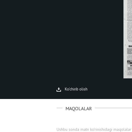
Ko'chirib olish
MAQOLALAR
Ushbu sonda matn ko'rinishidagi maqolalar