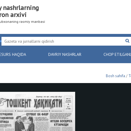
y nashrlarning
ron arxivi
utubxonaning rasmiy manbasi
ESURS HAQIDA
DAVRIY NASHRLAR
CHOP ETILGAN
Bosh sahifa
/
Т