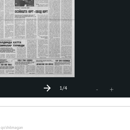
1
/4
+
-
 qo'shilmagan