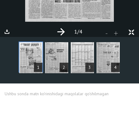
1
/4
+
-
MAQOLALAR
1
2
3
4
Ushbu sonda matn ko'rinishidagi maqolalar qo'shilmagan