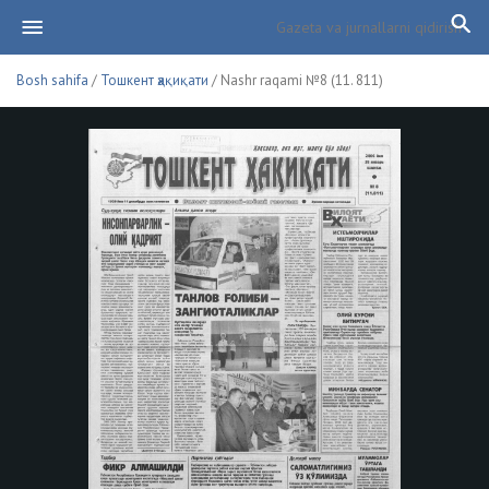
Bosh sahifa
/
Тошкент ҳақиқати
/ Nashr raqami №8 (11. 811)