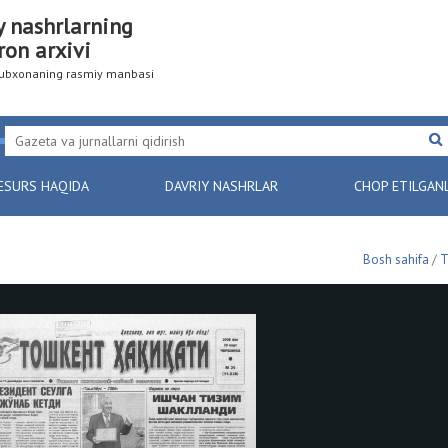
y nashrlarning
ron arxivi
utubxonaning rasmiy manbasi
ESURS HAQIDA
DAVRIY NASHRLAR
CHOP ETILGAN
Bosh sahifa
/
Т