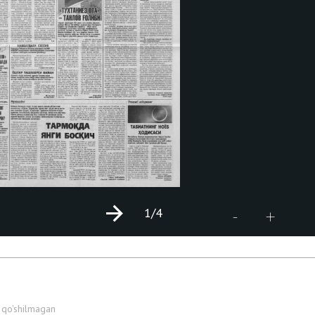
1
/4
+
-
 qo'shilmagan