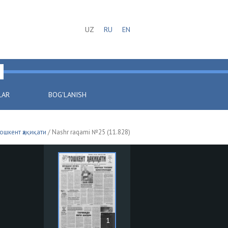
UZ
RU
EN
LAR
BOG'LANISH
ошкент ҳақиқати
/ Nashr raqami №25 (11.828)
1