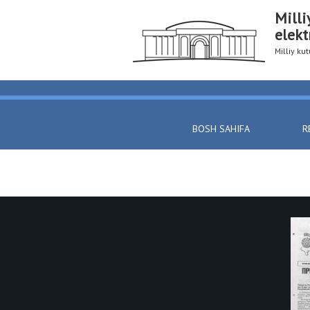
Milli
elekt
Milliy k
BOSH SAHIFA
R