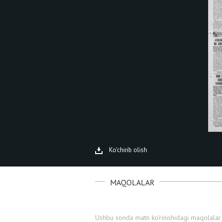
Ko'chirib olish
MAQOLALAR
Ushbu sonda matn ko'rinishidagi maqolalar