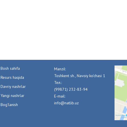
Bosh sahifa
Manzil:
Toshkent sh., Navoiy ko'chasi 1
Resurs haqida
Тел.:
Davriy nashrlar
(99871) 232-83-94
Yangi nashrlar
E-mail:
info@natlib.uz
Bog'lanish