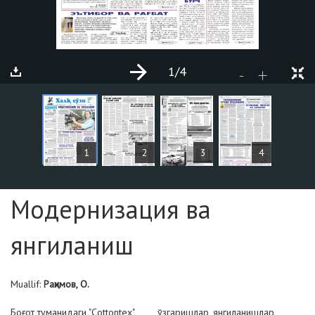
1
/4
+
-
MAQOLALAR
1
2
3
4
Sahifa №1
Модернизация ва
янгиланиш
Muallif:
Раҳимов, О.
Боғот туманидаги "Cottontex"
ўзгаришлар, янгиланишлар