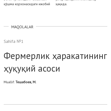
қўшма корхонасидаги ижобий
ҳақида.
MAQOLALAR
Sahifa №1
Фермерлик ҳаракатининг
ҳуқуқий асоси
Muallif:
Тешабоев, М.