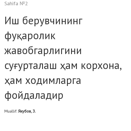
Sahifa №2
Иш берувчининг
фуқаролик
жавобгарлигини
суғурталаш ҳам корхона,
ҳам ходимларга
фойдаладир
Muallif:
Якубов, З.