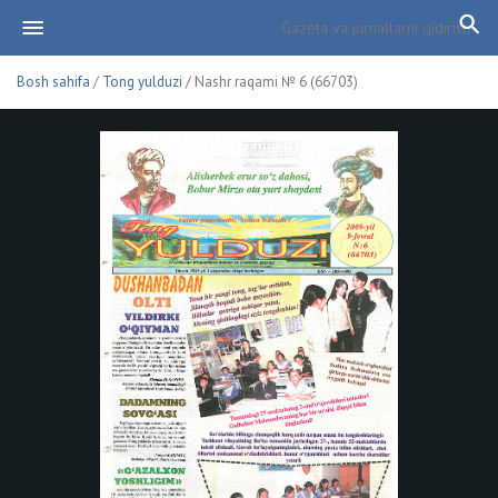
Bosh sahifa
/
Tong yulduzi
/ Nashr raqami № 6 (66703)