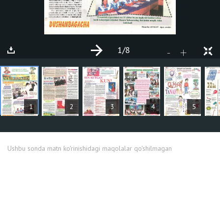
1
/8
+
-
MAQOLALAR
1
2
3
4
5
Ushbu sonda matn ko'rinishidagi maqolalar qo'shilmagan