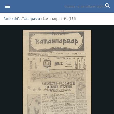
Bosh sahifa
/
Vatanparvar
/ Nashr raqami №1 (134)