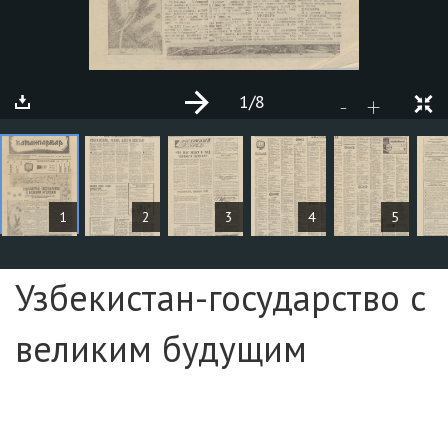
1
/8
+
-
MAQOLALAR
1
2
3
4
5
Sahifa №1
Узбекистан-государство с
великим будущим