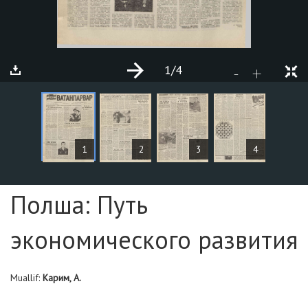
1
/4
+
-
MAQOLALAR
1
2
3
4
Sahifa №1
Полша: Путь
экономического развития
Muallif:
Карим, А.