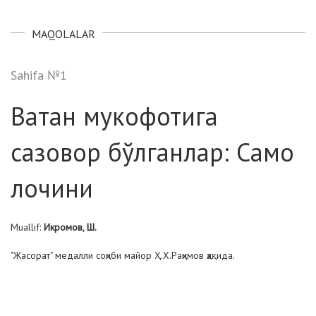
MAQOLALAR
Sahifa №1
Ватан мукофотига
сазовор бўлганлар: Само
лочини
Muallif:
Икромов, Ш.
"Жасорат" медалли соҳиби майор Ҳ.Х.Раҳимов ҳақида.