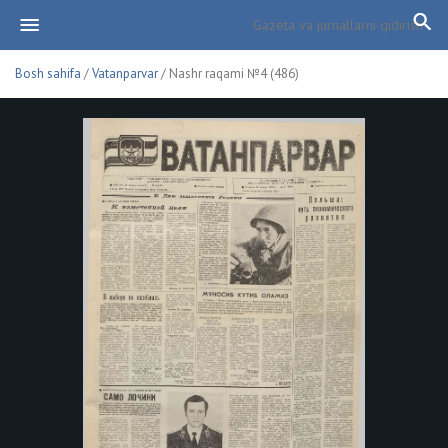
Bosh sahifa
/
Vatanparvar
/ Nashr raqami №4 (486)