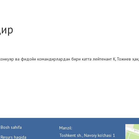
дир
жонкуяр ва фидойи командирлардан бири катта лейтенант Қ.Тожиев ҳақ
Bosh sahifa
Manzil:
Toshkent sh., Navoiy ko'chasi 1
Resurs haqida