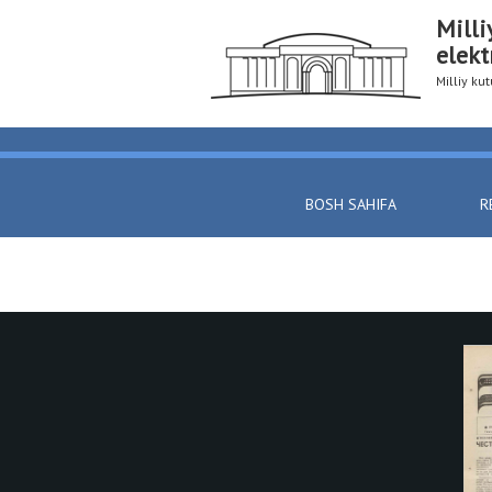
Milli
elekt
Milliy k
BOSH SAHIFA
R