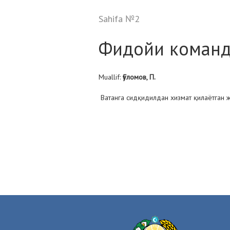
Sahifa №2
Фидойи коман
Muallif:
Ғуломов, П.
Ватанга сидқидилдан хизмат қилаётган 