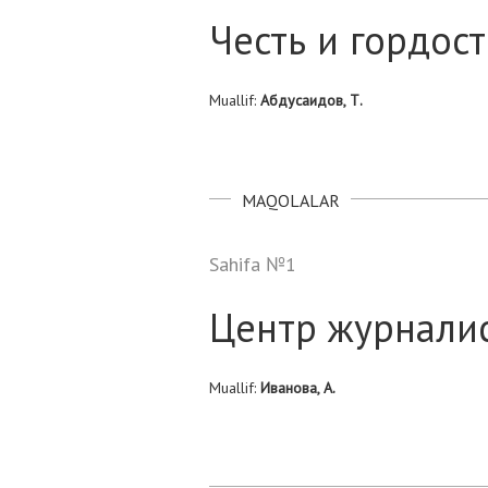
Честь и гордос
Muallif:
Абдусаидов, Т.
MAQOLALAR
Sahifa №1
Центр журналис
Muallif:
Иванова, А.