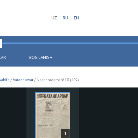
UZ
RU
EN
LAR
BOG'LANISH
sahifa
/
Vatanparvar
/ Nashr raqami №10 (492)
1