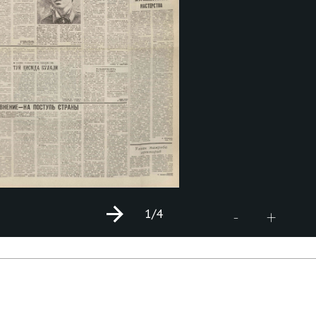
1
/4
+
-