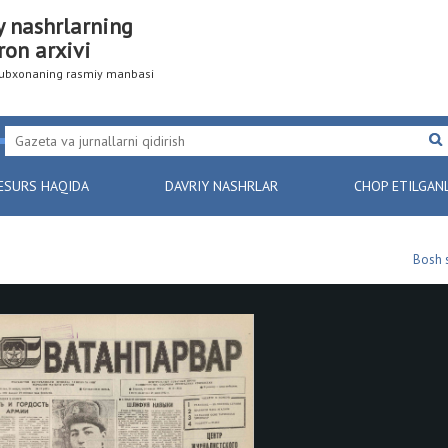
y nashrlarning
ron arxivi
utubxonaning rasmiy manbasi
ESURS HAQIDA
DAVRIY NASHRLAR
CHOP ETILGAN
Bosh 