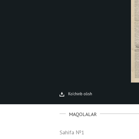
Ko'chirib olish
MAQOLALAR
Sahifa №1