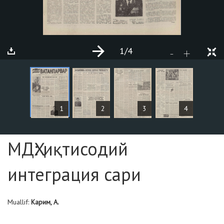
1
/4
+
-
MAQOLALAR
1
2
3
4
Sahifa №1
МДҲ: иқтисодий
интеграция сари
Muallif:
Карим, А.