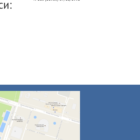
си:
4