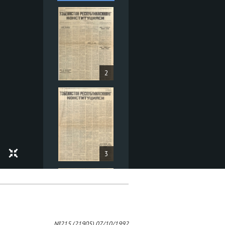
2
3
№215 (21905) 07/10/1992