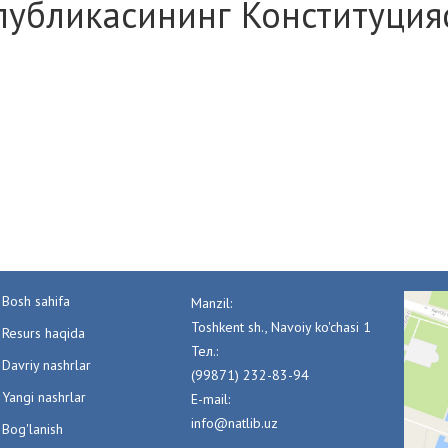
публикасининг Конституция
Bosh sahifa
Manzil:
Toshkent sh., Navoiy ko'chasi 1
Resurs haqida
Тел.:
Davriy nashrlar
(99871) 232-83-94
Yangi nashrlar
E-mail:
info@natlib.uz
Bog'lanish