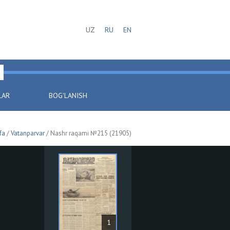
UZ
RU
EN
LAR
BOG'LANISH
fa
/
Vatanparvar
/ Nashr raqami №215 (21905)
1