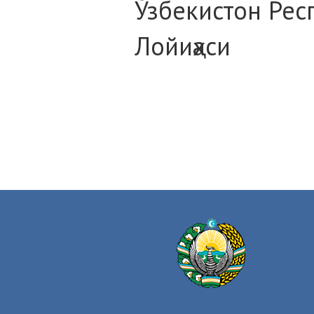
Ўзбекистон Рес
Лойиҳаси