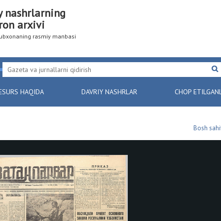
y nashrlarning
ron arxivi
utubxonaning rasmiy manbasi
ESURS HAQIDA
DAVRIY NASHRLAR
CHOP ETILGAN
Bosh sahi