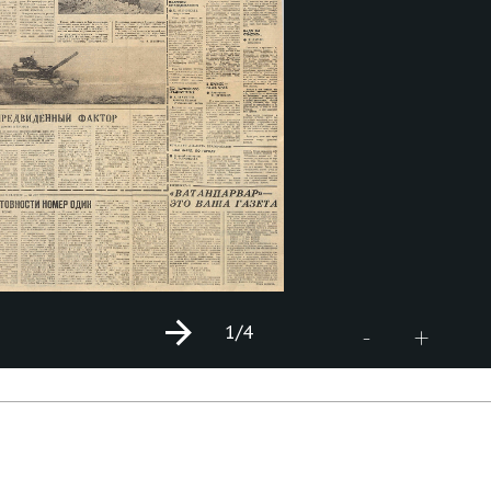
1
/4
+
-