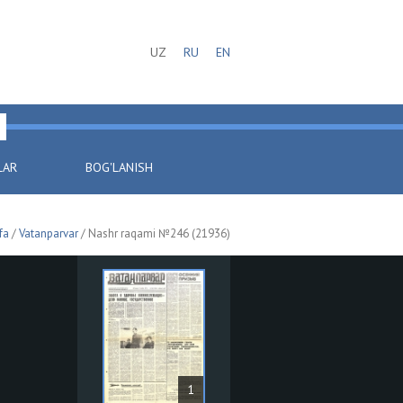
UZ
RU
EN
LAR
BOG'LANISH
fa
/
Vatanparvar
/ Nashr raqami №246 (21936)
1