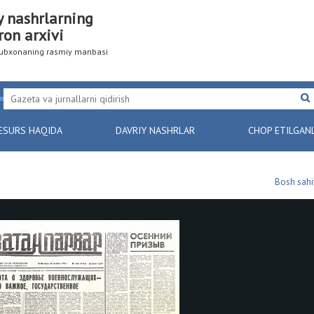
y nashrlarning
ron arxivi
utubxonaning rasmiy manbasi
ESURS HAQIDA
DAVRIY NASHRLAR
CHOP ETILGAN
Bosh sahi