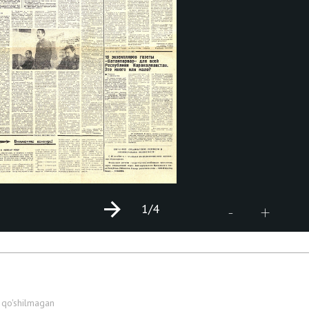
1
/4
+
-
 qo'shilmagan