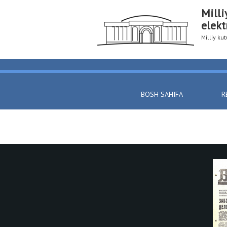
Milli
elekt
Milliy k
BOSH SAHIFA
R