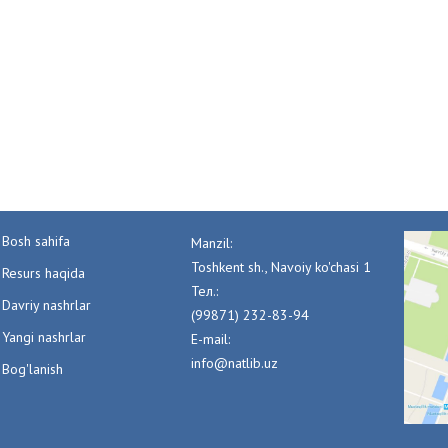
Bosh sahifa
Manzil:
Toshkent sh., Navoiy ko'chasi 1
Resurs haqida
Тел.:
Davriy nashrlar
(99871) 232-83-94
Yangi nashrlar
E-mail:
info@natlib.uz
Bog'lanish