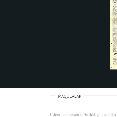
MAQOLALAR
Ushbu sonda matn ko'rinishidagi maqolalar