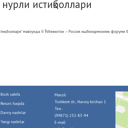
нурли истиқболлари
стиқболлари" мавзуида II Ўзбекистон – Россия ишбилармонлик форуми б
Bosh sahifa
Manzil:
Toshkent sh., Navoiy ko'chasi 1
Resurs haqida
Тел.:
Davriy nashrlar
(99871) 232-83-94
Yangi nashrlar
E-mail: