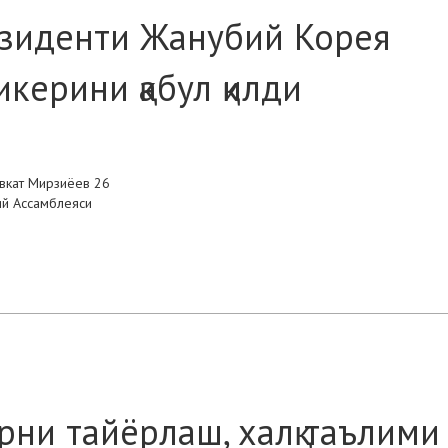
езиденти Жанубий Корея
керини қабул қилди
вкат Мирзиёев 26
ий Ассамблеяси
рни тайёрлаш, халқ таълими