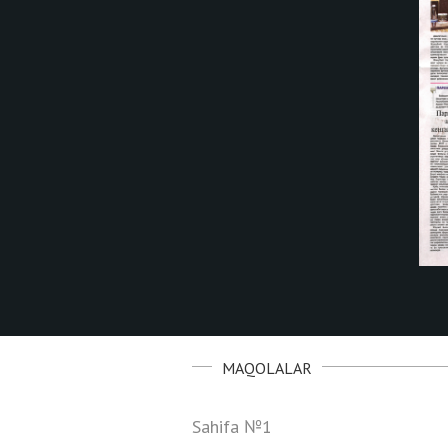
MAQOLALAR
Sahifa №1