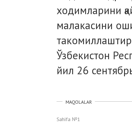
ходимларини қа
малакасини ош
такомиллаштир
Ўзбекистон Рес
йил 26 сентябр
MAQOLALAR
Sahifa №1