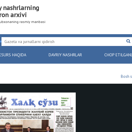
y nashrlarning
ron arxivi
utubxonaning rasmiy manbasi
ESURS HAQIDA
DAVRIY NASHRLAR
CHOP ETILGAN
Bosh s