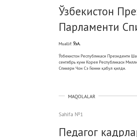
Ўзбекистон Пр
Парламенти Спи
Muallif:
ЎзА.
Ўзбекистон Республикаси Президенти Ша
сентябрь куни Корея Республикаси Милл
Спикери Чон Сэ Гюнни қабул қилди.
MAQOLALAR
Sahifa №1
Педагог кадрла