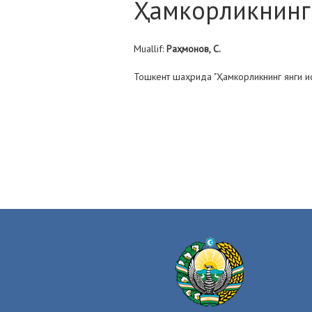
Ҳамкорликнинг 
Muallif:
Раҳмонов, С.
Тошкент шаҳрида "Ҳамкорликнинг янги и