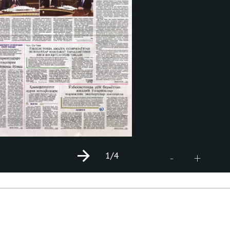
1
/4
+
-