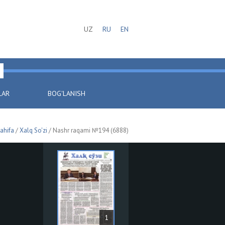
UZ
RU
EN
LAR
BOG'LANISH
ahifa
/
Xalq So'zi
/ Nashr raqami №194 (6888)
1