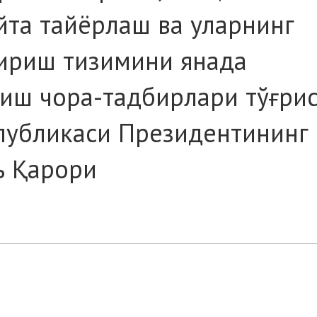
йта тайёрлаш ва уларнинг
ириш тизимини янада
иш чора-тадбирлари тўғрис
публикаси Президентининг
ь Қарори