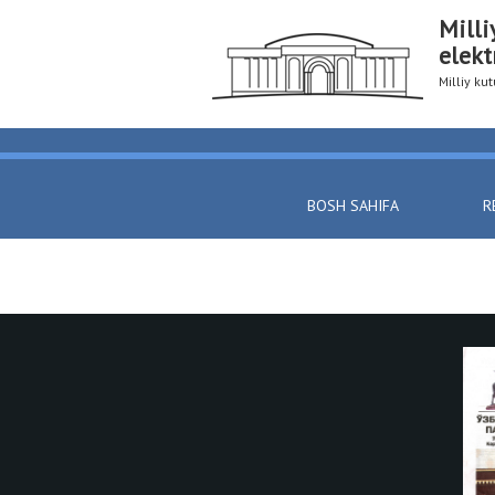
Milli
elekt
Milliy k
BOSH SAHIFA
R