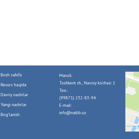
Bosh sahifa
Manzil:
Toshkent sh., Navoiy ko'chasi 1
Resurs haqida
Тел.:
Davriy nashrlar
(99871) 232-83-94
Yangi nashrlar
E-mail:
info@natlib.uz
Bog'lanish