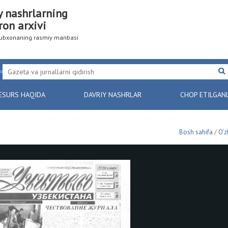
y nashrlarning
ron arxivi
utubxonaning rasmiy manbasi
ESURS HAQIDA
DAVRIY NASHRLAR
CHOP ETILGAN
Bosh sahifa
/
O'z