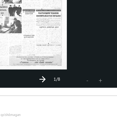
1
/8
+
-
 qo'shilmagan