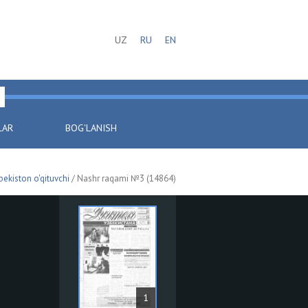
UZ
RU
EN
LAR
BOG'LANISH
bekiston o'qituvchi
/ Nashr raqami №3 (14864)
1