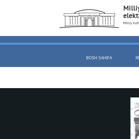
Milli
elekt
Milliy k
BOSH SAHIFA
R