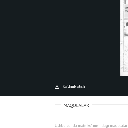
Ko'chirib olish
MAQOLALAR
Ushbu sonda matn ko'rinishidagi maqolalar