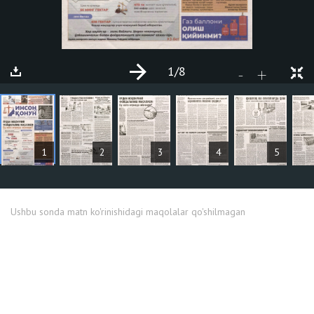
1
/8
+
-
MAQOLALAR
1
2
3
4
5
Ushbu sonda matn ko'rinishidagi maqolalar qo'shilmagan