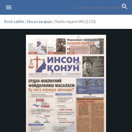
Bosh sahifa
/
Инсон ва қонун
/ Nashr raqami №6 (1210)