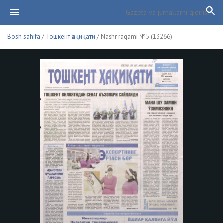
Bosh sahifa
/
Тошкент ҳақиқати
/ Nashr raqami №5 (13266)