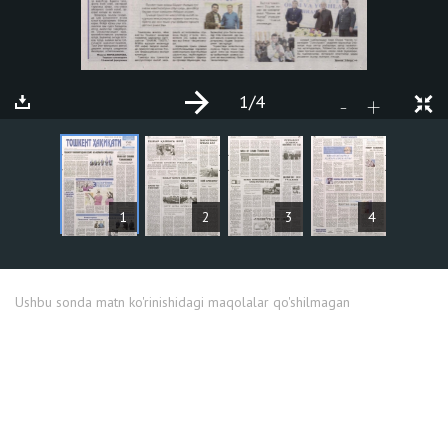
1
/4
+
-
MAQOLALAR
1
2
3
4
Ushbu sonda matn ko'rinishidagi maqolalar qo'shilmagan