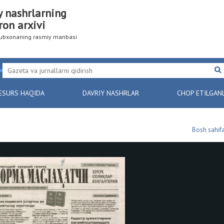
y nashrlarning
ron arxivi
utubxonaning rasmiy manbasi
ESURS HAQIDA
DAVRIY NASHRLAR
CHOP ETILGAN
Bosh sahif