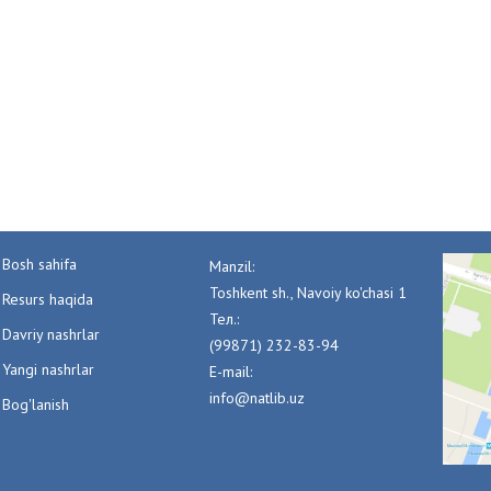
Bosh sahifa
Manzil:
Toshkent sh., Navoiy ko'chasi 1
Resurs haqida
Тел.:
Davriy nashrlar
(99871) 232-83-94
Yangi nashrlar
E-mail:
info@natlib.uz
Bog'lanish