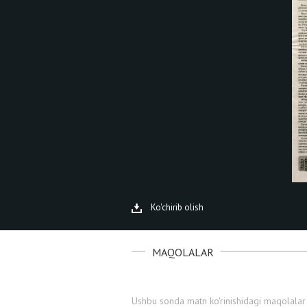
Ko'chirib olish
MAQOLALAR
Ushbu sonda matn ko'rinishidagi maqolalar