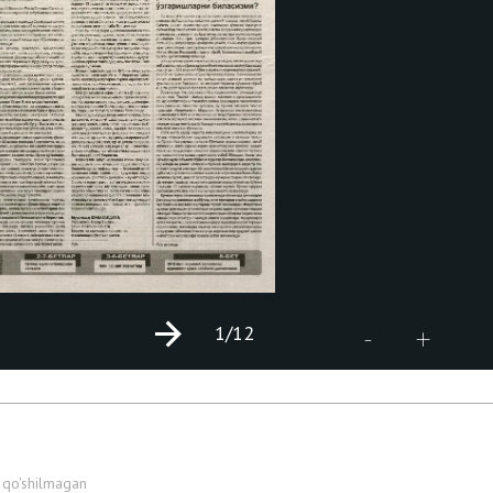
1
/12
+
-
 qo'shilmagan