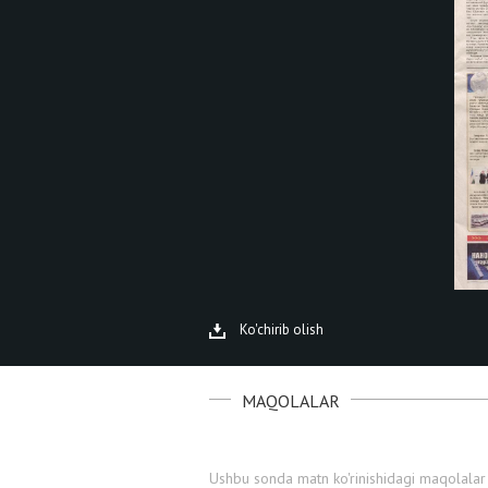
Ko'chirib olish
MAQOLALAR
Ushbu sonda matn ko'rinishidagi maqolalar