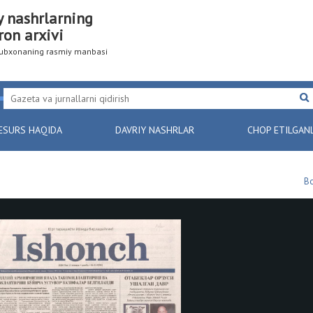
y nashrlarning
ron arxivi
utubxonaning rasmiy manbasi
ESURS HAQIDA
DAVRIY NASHRLAR
CHOP ETILGAN
Bo