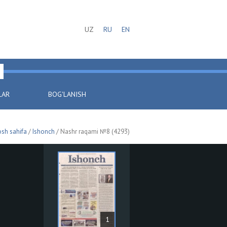
UZ
RU
EN
LAR
BOG'LANISH
sh sahifa
/
Ishonch
/ Nashr raqami №8 (4293)
1