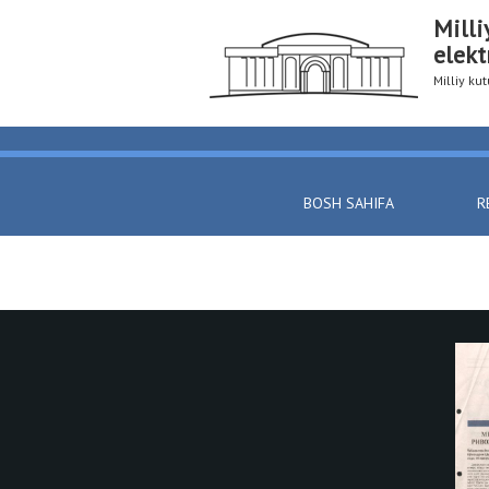
Milli
elekt
Milliy k
BOSH SAHIFA
R