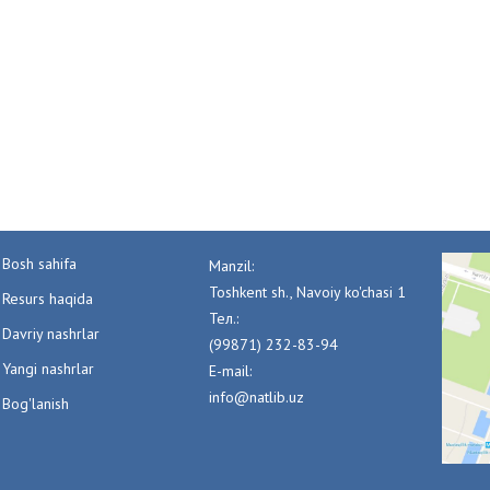
Bosh sahifa
Manzil:
Toshkent sh., Navoiy ko'chasi 1
Resurs haqida
Тел.:
Davriy nashrlar
(99871) 232-83-94
Yangi nashrlar
E-mail:
info@natlib.uz
Bog'lanish