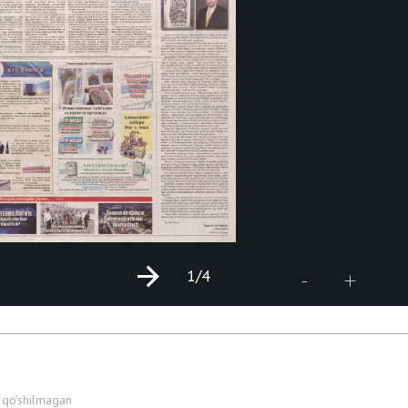
1
/4
+
-
 qo'shilmagan