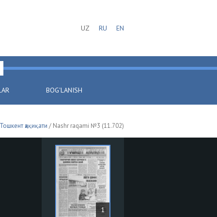
UZ
RU
EN
LAR
BOG'LANISH
Тошкент ҳақиқати
/ Nashr raqami №3 (11.702)
1