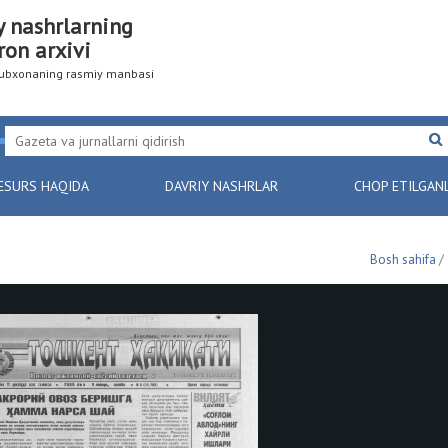
y nashrlarning
ron arxivi
utubxonaning rasmiy manbasi
ESURS HAQIDA
DAVRIY NASHRLAR
CHOP ETILGAN
Bosh sahifa
/