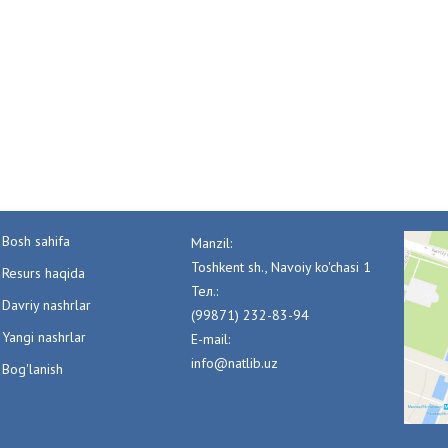
Bosh sahifa
Manzil:
Toshkent sh., Navoiy ko'chasi 1
Resurs haqida
Тел.:
Davriy nashrlar
(99871) 232-83-94
Yangi nashrlar
E-mail:
info@natlib.uz
Bog'lanish