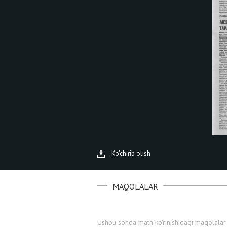
Ko'chirib olish
MAQOLALAR
Ushbu sonda matn ko'rinishidagi maqolalar