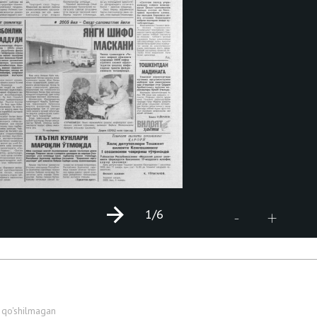
1
/6
+
-
 qo'shilmagan