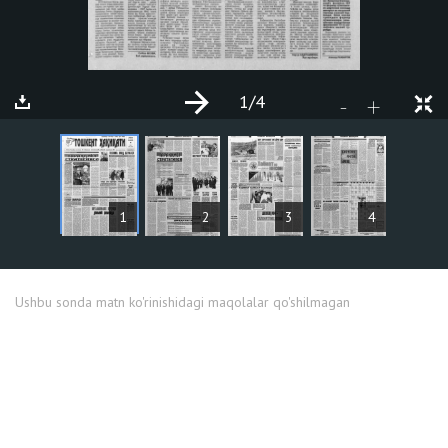
1
/4
+
-
MAQOLALAR
1
2
3
4
Ushbu sonda matn ko'rinishidagi maqolalar qo'shilmagan