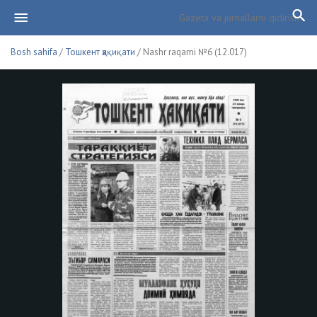
Bosh sahifa
/
Тошкент ҳақиқати
/ Nashr raqami №6 (12.017)