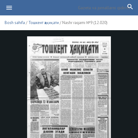
Bosh sahifa
/
Тошкент ҳақиқати
/ Nashr raqami №9 (12.020)