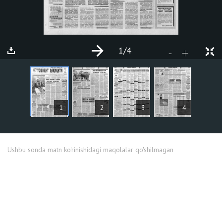
1
/4
+
-
MAQOLALAR
1
2
3
4
Ushbu sonda matn ko'rinishidagi maqolalar qo'shilmagan