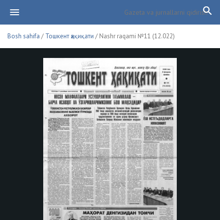
Bosh sahifa
/
Тошкент ҳақиқати
/ Nashr raqami №11 (12.022)