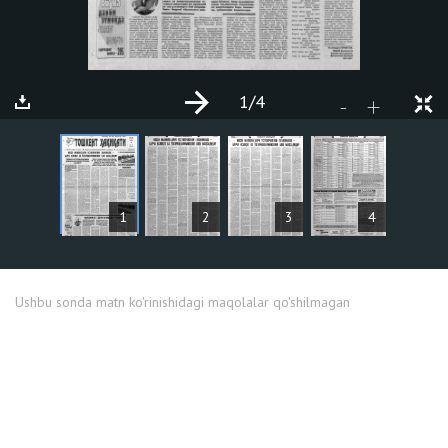
1
/4
+
-
MAQOLALAR
1
2
3
4
Ushbu sonda matn ko'rinishidagi maqolalar qo'shilmagan