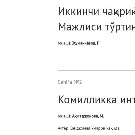
Иккинчи чақири
Мажлиси тўртин
Muallif:
Жуманиёзов, Р.
Sahifa №2
Комилликка инт
Muallif:
Аҳмаджонова, М.
Актёр Саидкомил Умаров ҳақида.