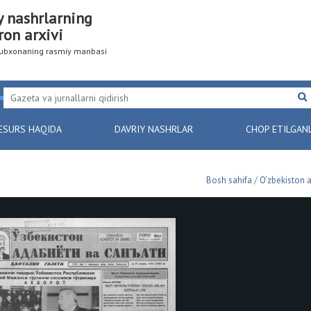
y nashrlarning
ron arxivi
utubxonaning rasmiy manbasi
ESURS HAQIDA
DAVRIY NASHRLAR
CHOP ETILGAN
Bosh sahifa
/
O'zbekiston a