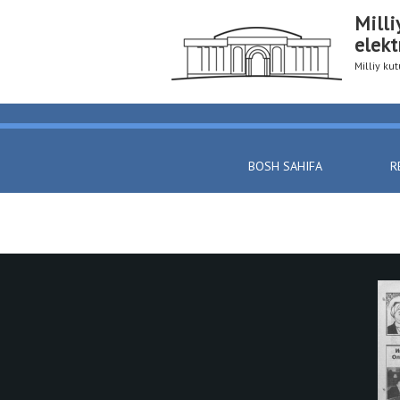
Milli
elekt
Milliy k
BOSH SAHIFA
R