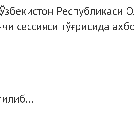
қ Ўзбекистон Республикаси 
чи сессияси тўғрисида ахб
илиб...