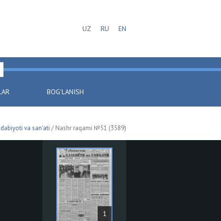
UZ
RU
EN
LAR
BOG'LANISH
dabiyoti va san'ati
/ Nashr raqami №51 (3589)
1