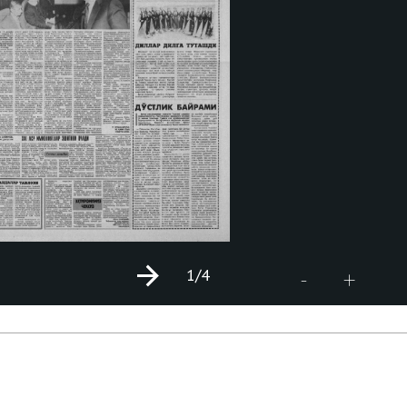
1
/4
+
-