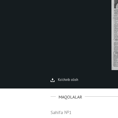
Ko'chirib olish
MAQOLALAR
Sahifa №1