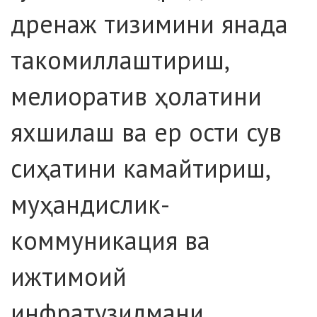
дренаж тизимини янада
такомиллаштириш,
мелиоратив ҳолатини
яхшилаш ва ер ости сув
сиҳатини камайтириш,
муҳандислик-
коммуникация ва
ижтимоий
инфратузилмани