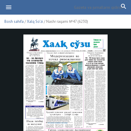
Bosh sahifa
/
Xalq So'zi
/ Nashr raqami №47 (6230)