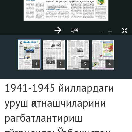
1
/4
+
-
MAQOLALAR
1
2
3
4
Sahifa №1
1941-1945 йиллардаги
уруш қатнашчиларини
рағбатлантириш