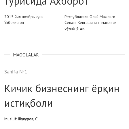
тўғрисида Ахборот
2015 йил ноябрь куни
Республикаси Олий Мажлиси
Ўзбекистон
Сенати Кенгашининг мажлиси
бўлиб ўтди.
MAQOLALAR
Sahifa №1
Кичик бизнеснинг ёрқин
истиқболи
Muallif:
Шукуров, С.