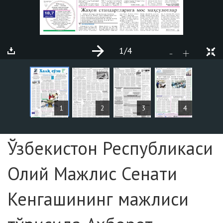
1
/4
+
-
MAQOLALAR
1
2
3
4
Sahifa №1
Ўзбекистон Республикаси
Олий Мажлис Сенати
Кенгашининг мажлиси