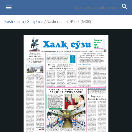
Bosh sahifa
/
Xalq So'zi
/ Nashr raqami №225 (6408)